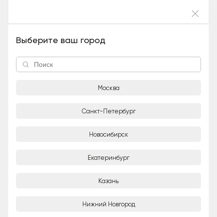
Войти
Щенки-рыжики (метис, Девочка), 5 лет
Выберите ваш город
Москва
Санкт-Петербург
Новосибирск
1/10
Екатеринбург
Светлана
Частное лицо
Казань
Город
Нижний Новгород
Москва