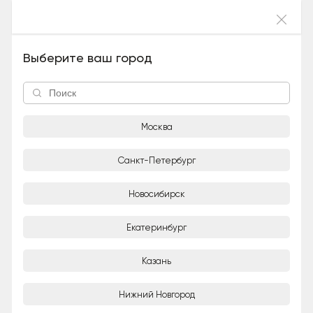
Войти
Как помочь
Выберите ваш город
Сделать денежный перевод в благотворительный фонд и помочь
бездомным животным
Москва
Санкт-Петербург
Новосибирск
Екатеринбург
Казань
Нижний Новгород
Хотите помочь нам и нашим подопечным? Спасибо!