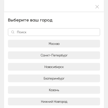
Войти
Бэтти (Девочка), 5 лет и 2 месяца
Выберите ваш город
Москва
Санкт-Петербург
Новосибирск
1/2
Екатеринбург
Анастасия
Частное лицо
Казань
Город
Нижний Новгород
Москва