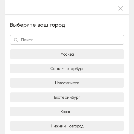
Войти
Бригитта (Девочка), 10 лет и 10 месяцев
Выберите ваш город
Москва
Санкт-Петербург
Новосибирск
1/10
Екатеринбург
Татьяна
Частное лицо
Казань
Город
Нижний Новгород
Москва