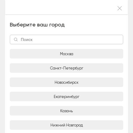
Войти
Ласка (Девочка), 5 лет и 3 месяца
Выберите ваш город
Москва
Санкт-Петербург
Новосибирск
1/2
Екатеринбург
Татьяна
Частное лицо
Казань
Город
Нижний Новгород
Москва