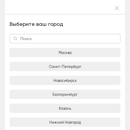
Войти
Неваляшка (Девочка), 5 лет и 1 месяц
Выберите ваш город
Москва
Санкт-Петербург
Новосибирск
1/5
Екатеринбург
Adoption-центр для кошек «Муркоша»
Организация
Казань
Город
Нижний Новгород
Москва