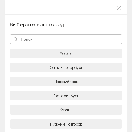
Войти
Альберт и Сильвер (Метис, Мальчик), 5 лет
Выберите ваш город
и 11 месяцев
Москва
Санкт-Петербург
Новосибирск
1/2
Екатеринбург
Татьяна
Казань
Частное лицо
Город
Нижний Новгород
Москва