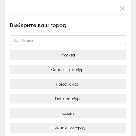
Войти
Крошик (Мальчик), 5 лет и 2 месяца
Выберите ваш город
Москва
Санкт-Петербург
Новосибирск
1/5
Екатеринбург
Adoption-центр для кошек «Муркоша»
Организация
Казань
Город
Нижний Новгород
Москва