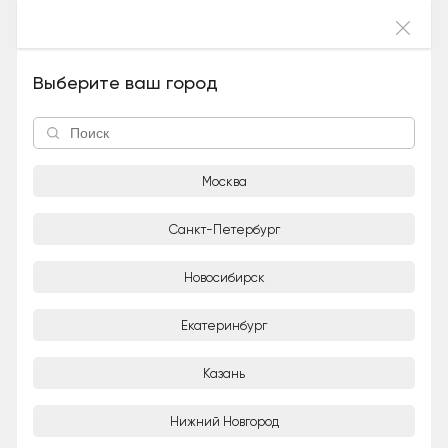
Войти
Марсик (метис, Мальчик), 5 лет и 3 месяца
Выберите ваш город
Москва
Санкт-Петербург
Новосибирск
1/4
Екатеринбург
Елена
Частное лицо
Казань
Город
Нижний Новгород
Москва