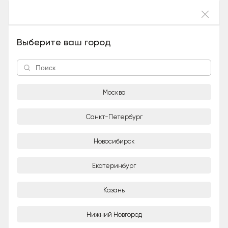
Войти
Умница (Девочка), 5 лет и 4 месяца
Выберите ваш город
Москва
Санкт-Петербург
Новосибирск
1/3
Екатеринбург
Adoption-центр для кошек «Муркоша»
Организация
Казань
Город
Нижний Новгород
Москва