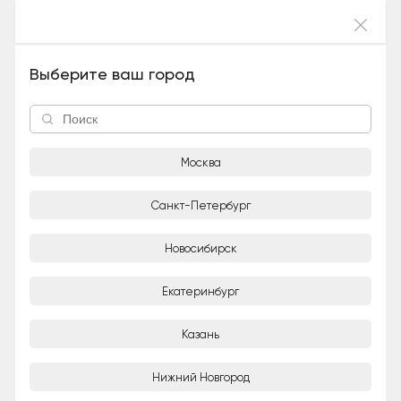
Войти
Сириус (Мальчик), 5 лет и 9 месяцев
Выберите ваш город
Москва
Санкт-Петербург
Новосибирск
1/6
Екатеринбург
Adoption-центр для кошек «Муркоша»
Организация
Казань
Город
Нижний Новгород
Москва