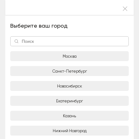
Войти
Месячные котята (Дворняжки, Девочка), 5
Выберите ваш город
лет и 5 месяцев
Москва
Санкт-Петербург
Новосибирск
1/2
Екатеринбург
Котята даром
Казань
Организация
Город
Нижний Новгород
Москва