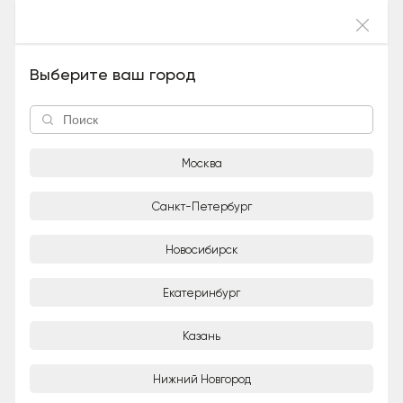
Войти
Фуфырка (Британская короткошёрстная ,
Выберите ваш город
Девочка), 17 лет и 5 месяцев
Москва
Санкт-Петербург
Новосибирск
1/9
Екатеринбург
Adoption-центр для кошек «Муркоша»
Казань
Организация
Нижний Новгород
Город