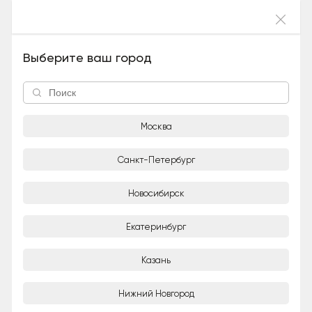
Войти
Сугробчик (Мальчик), 6 лет и 1 месяц
Выберите ваш город
Москва
Санкт-Петербург
Новосибирск
1/4
Екатеринбург
Adoption-центр для кошек «Муркоша»
Организация
Казань
Город
Нижний Новгород
Москва