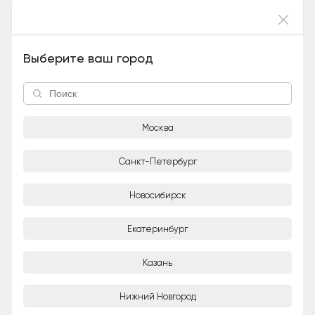
Войти
Виливонка (Девочка), 6 лет и 7 месяцев
Выберите ваш город
Москва
Санкт-Петербург
Новосибирск
1/5
Екатеринбург
Adoption-центр для кошек «Муркоша»
Организация
Казань
Город
Нижний Новгород
Москва