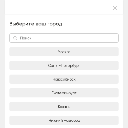
Войти
Настя (Девочка), 7 лет и 2 месяца
Выберите ваш город
Москва
Санкт-Петербург
Новосибирск
1/5
Екатеринбург
Светлана Ткаченко
Частное лицо
Казань
Город
Нижний Новгород
Москва