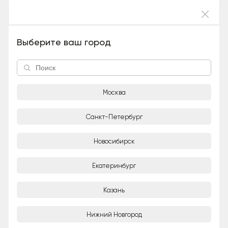
Войти
Мэлвин (Мальчик), 9 лет и 3 месяца
Выберите ваш город
Москва
Санкт-Петербург
Новосибирск
1/6
Екатеринбург
Adoption-центр для кошек «Муркоша»
Организация
Казань
Город
Нижний Новгород
Москва