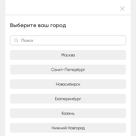
Войти
Кашемир (Мальчик), 16 лет и 7 месяцев
Выберите ваш город
Москва
Санкт-Петербург
Новосибирск
1/3
Екатеринбург
Vetland
Организация
Казань
Город
Нижний Новгород
Москва