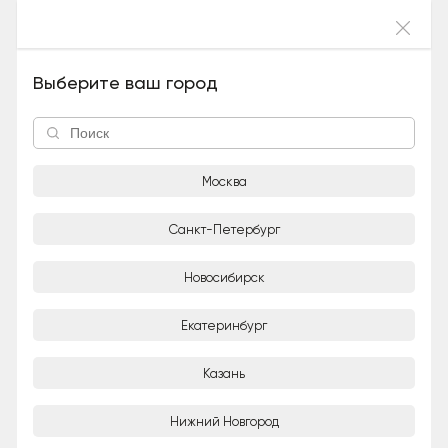
Войти
Варяг (Без породы, Мальчик), 6 лет и 5
Выберите ваш город
месяцев
Москва
Санкт-Петербург
Новосибирск
1/2
Екатеринбург
Александра
Казань
Частное лицо
Город
Нижний Новгород
Москва