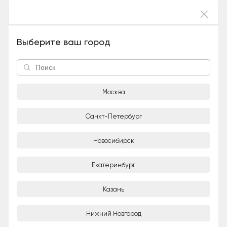
Войти
Тильда (Метис, Девочка), 10 месяцев
Выберите ваш город
Москва
Санкт-Петербург
Новосибирск
1/4
Екатеринбург
Александра
Частное лицо
Казань
Город
Нижний Новгород
Москва