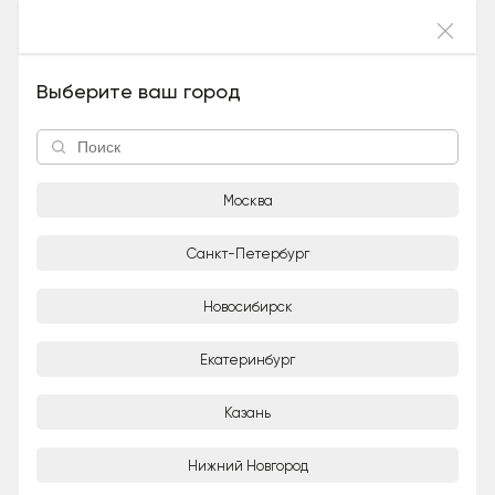
Войти
Серенада (Метис, Девочка), 1 год и 10
Выберите ваш город
месяцев
Москва
Санкт-Петербург
Новосибирск
1/3
Екатеринбург
Александра
Казань
Частное лицо
Нижний Новгород
Город