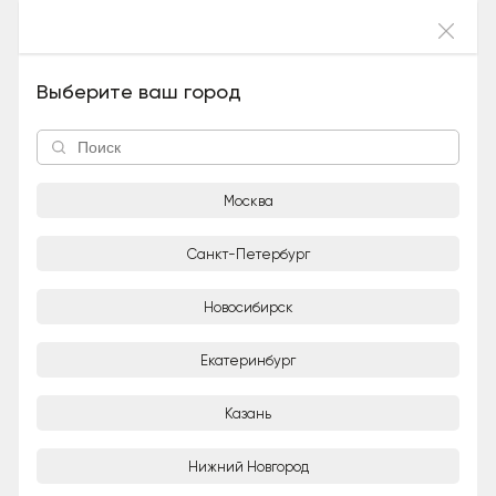
Войти
Котенок Носик (Метис, Мальчик), 1 год и 4
Выберите ваш город
месяца
Москва
Санкт-Петербург
Новосибирск
1/2
Екатеринбург
Александра
Казань
Частное лицо
Нижний Новгород
Город