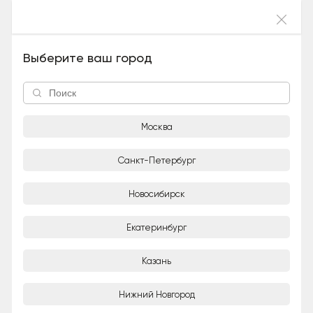
Войти
Персик (Метис, Мальчик), 3 года
Выберите ваш город
Москва
Санкт-Петербург
Новосибирск
1/7
Екатеринбург
ИП Пономарев Николай Андреевич
Организация
Казань
Город
Нижний Новгород
Москва