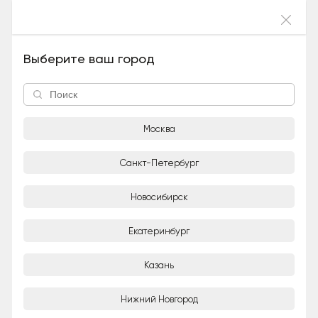
Войти
Райманд (Мальчик), 2 года и 10 месяцев
Выберите ваш город
Москва
Санкт-Петербург
Новосибирск
1/4
Екатеринбург
Adoption-центр для кошек «Муркоша»
Организация
Казань
Город
Нижний Новгород
Москва