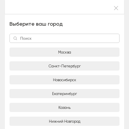
Войти
ИРЭЙ (Метис, Девочка), 5 лет и 7 месяцев
Выберите ваш город
Москва
Санкт-Петербург
Новосибирск
1/5
Екатеринбург
Наталья Дмитрина
Частное лицо
Казань
Город
Нижний Новгород
Москва