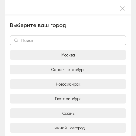
Войти
Леонч (Метис, Мальчик), 3 года
Выберите ваш город
Москва
Санкт-Петербург
Новосибирск
1/4
Екатеринбург
Светлана
Частное лицо
Казань
Город
Нижний Новгород
Москва