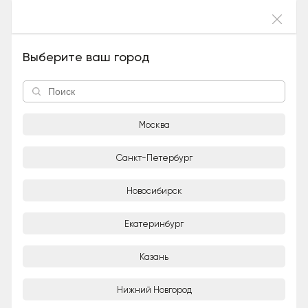
Войти
Кейджи (метис, Мальчик), 3 года и 2 месяца
Выберите ваш город
Москва
Санкт-Петербург
Новосибирск
1/2
Екатеринбург
Варвара
Частное лицо
Казань
Город
Нижний Новгород
Москва