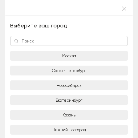
Войти
Лайма (Метис, Девочка), 4 года и 2 месяца
Выберите ваш город
Москва
Санкт-Петербург
Новосибирск
1/8
Екатеринбург
Юлия
Частное лицо
Казань
Город
Нижний Новгород
Москва