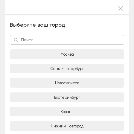
Войти
Компания чернышат (беспородные,
Выберите ваш город
Мальчик), 3 года и 11 месяцев
Москва
Санкт-Петербург
Новосибирск
1/9
Екатеринбург
Даром
Казань
Частное лицо
Нижний Новгород
Город