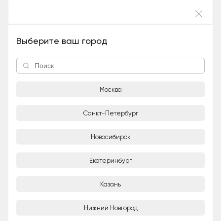
Войти
Смокич (Мальчик), 9 лет и 1 месяц
Выберите ваш город
Москва
Санкт-Петербург
Новосибирск
1/4
Екатеринбург
Adoption-центр для кошек «Муркоша»
Организация
Казань
Город
Нижний Новгород
Москва