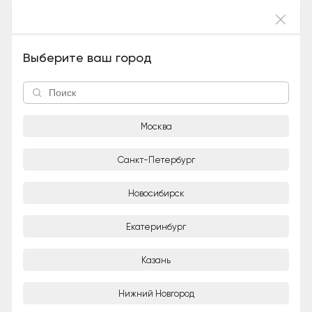
Войти
Меркурий (беспородный, Мальчик), 5 лет и
Выберите ваш город
2 месяца
Москва
Санкт-Петербург
Новосибирск
1/8
Екатеринбург
Даром
Казань
Частное лицо
Нижний Новгород
Город